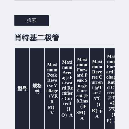
1.00
1.0
10*1
10*2
15*2
2.0
搜索
20*1
20*2
Maximum Average Forward
3.0
30*2
Rectifiers Current（IO）A
40*2
5*2
肖特基二极管
5.0
50*2
8.0
10.0
10
12.0
15.0
Ma
20.0
Maxi
mu
Maxi
Maxi
mum
Maxi
30
30.0
50
Fo
Maxi
mum
mum
Forw
mum
ard
mum
Forw
80
80.0
Reve
ard V
Aver
olta
Peak
ard P
100
120
rse C
oltage
age F
Maximum Forward Peak Surge
Ra
Reve
eak S
150
170
urren
Rate
orwa
Current @8.3ms（IFSM）A
d 
rse V
urge
规格
175
200
t @T
d Cu
rd Re
型号
rre
oltage
Curr
书
a=2
rrent
225
250
ctifier
@T
ent @
（VR
@Ta
s Cur
300
500
5℃
=
8.3ms
R
=2
rent
（I
（IF
5
M）
1.0
5.0
10
（I
5℃
R）µ
（V
SM）
Maximum Reverse Current
V
10.0
20
50
（I
O）A
A
A
M
@Ta=25℃（IR）µA
100
200
F）A
V
250
见规格书