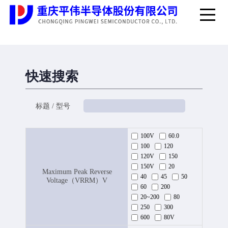
快速搜索
标题 / 型号
100V
60.0
100
120
120V
150
150V
20
Maximum Peak Reverse
40
45
50
Voltage（VRRM）V
60
200
20~200
80
250
300
600
80V