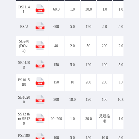
1.0
2.0
3.0
DSH14
60.0
1.0
30.0
1.0
1.0
0.6
5.0
5
8.0
L
10
10.0
11
Maximum Forward Voltage
Rated Current @Ta=25℃（IF）
12.0
12
13
ES5J
600
5.0
120
5.0
5.0
1.
A
14
15
15.0
20.0
20
30
SB240
40
50
(DO-1
40
2.0
50
200
2.0
0.5
5)
0.45
0.48
0.50
0.52
SB5150
0.55
0.58
150
5.0
120
100
5.0
0.9
R
0.60
0.62
0.65
0.68
PS1015
150
10
200
200
10
0.
0.70
0.71
0S
Maximum Forward Voltage
0.72
0.75
Rated Current @Ta=25℃
0.76
0.77
SB1020
200
10.0
120
100
10.0
0.9
（VFM）V
0.78
0.79
0
0.80
0.85
0.88
0.9
SS12 th
见规格
见规
ru SS12
20~200
1.0
30.0
1.0
0.90
0.92
书
书
0
0.95
1.00
1.20
1.35
PS5100
100
5.0
150
10.0
5.0
0.7
1.7
见规格书