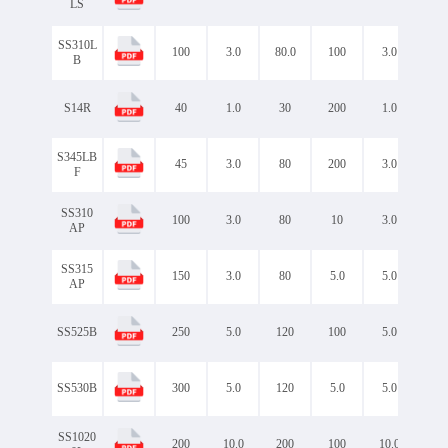
LS
Maximum Junction
125
150
SS310L
Temperature（TJ）℃
175
见规格书
100
3.0
80.0
100
3.0
0.7
B
DO-15
DO-27
DO-27/DO-201AD
S14R
40
1.0
30
200
1.0
0.5
DO-27DO-201AD
DO-41
S345LB
PS-277B
SMA
45
3.0
80
200
3.0
0.4
F
SMB
SMBF
SMC
SMF
SS310
Package
100
3.0
SOD-123FL
80
10
3.0
0.8
AP
TO-220AB-3L
TO-220F-3L
SS315
150
3.0
80
5.0
5.0
0.8
TO-247-3L
AP
TO-251-3L
TO-252-2L
SS525B
250
5.0
120
100
5.0
0.9
TO-262-3L
TO-263-2L
SS530B
300
5.0
120
5.0
5.0
0.9
SS1020
200
10.0
200
100
10.0
0.9