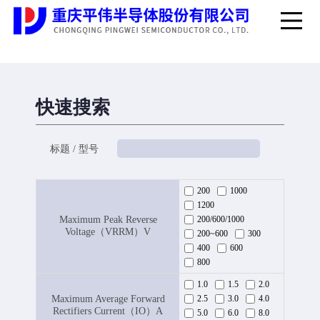
快速搜索
标题 / 型号
200
1000
1200
Maximum Peak Reverse
200/600/1000
Voltage（VRRM）V
200~600
300
400
600
800
1.0
1.5
2.0
Maximum Average Forward
2.5
3.0
4.0
Rectifiers Current（IO）A
5.0
6.0
8.0