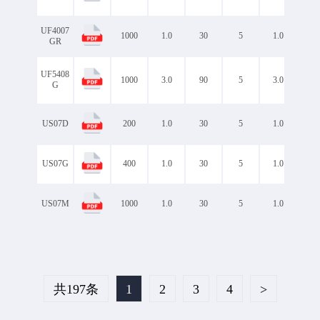
UF4007
1000
1.0
30
5
1.0
1.7
GR
UF5408
1000
3.0
90
5
3.0
1.7
G
US07D
200
1.0
30
5
1.0
1.0
US07G
400
1.0
30
5
1.0
1.3
US07M
1000
1.0
30
5
1.0
1.7
共197条
1
2
3
4
>