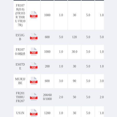
2.2
2.5
FR107
2.50
2.8
R(0.6)
(FR103
150
1000
1.0
30
5.0
1.0
1.
R THR
Maximum Reverse Recovery
150/250/500
30
U FR10
Time（trr）ns
35
50
75
7R)
250
500
ES5JG
Maximum Junction
600
5.0
120
5.0
5.0
1.
150
175
B
Temperature（TJ）℃
A-405Z
DO-15
FR107
1000
1.0
30.0
5.0
1.0
1.3
0.6线径
DO-15A
DO-27
ES07D
DO-27/DO-201AD
200
1.0
30
5.0
1.0
0.9
E
DO-27DO-201AD
DO-41
Package
MUR3J
PS-277B
600
3.0
90
5.0
3.0
1.2
BE
PS277B
R-1
R-6
SMA
FR201
200/60
SMB
SMBF
THRU
2.0
50
5.0
2.0
1.
0/1000
FR207
SMC
SMF
SOD-123FL
US1N
1200
1.0
30
5.0
1.0
2.