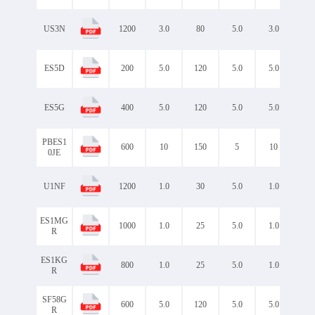
US3N
1200
3.0
80
5.0
3.0
2.
ES5D
200
5.0
120
5.0
5.0
1.
ES5G
400
5.0
120
5.0
5.0
1.
PBES1
600
10
150
5
10
1.
0JE
U1NF
1200
1.0
30
5.0
1.0
2.
ES1MG
1000
1.0
25
5.0
1.0
2.
R
ES1KG
800
1.0
25
5.0
1.0
2.
R
SF58G
600
5.0
120
5.0
5.0
1.
R