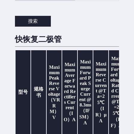
10
10.0
25
30
30.0
45
50
60
搜索
Maximum Forward Peak Surge
60.0
70
75
Current @8.3ms（IFSM）A
80
90
120
150
200.0
快恢复二极管
220.0
Maximum Reverse Current
5
5.0
Ma
@Ta=25℃（IR）µA
Maxi
mu
Maxi
Maxi
mum
Maxi
1.0
1.5
2.0
Fo
Maxi
mum
Maximum Forward Voltage
mum
Forw
mum
3.0
4.0
5.0
ard
mum
Forw
Reve
ard V
Rated Current @Ta=25℃（IF）
Aver
olta
Peak
ard P
6.0
8.0
10
A
rse C
oltage
age F
Ra
Reve
eak S
10.0
urren
Rate
orwa
d 
rse V
urge
规格
t @T
d Cu
rd Re
型号
0.95
0.95~1.7
rre
oltage
Curr
书
a=2
rrent
ctifier
@T
1.0
1.00
ent @
（VR
@Ta
s Cur
5℃
=
8.3ms
1.25
1.28
R
=2
rent
（I
（IF
5
Maximum Forward Voltage
1.3
1.30
M）
（I
5℃
R）µ
（V
Rated Current @Ta=25℃
SM）
1.5
1.7
V
（I
O）A
A
（VFM）V
A
M
1.70
1.90
F）A
V
2.0
2.00