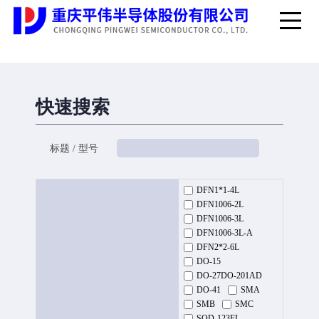
快速搜索
标题 / 型号
DFN1*1-4L
DFN1006-2L
DFN1006-3L
DFN1006-3L-A
DFN2*2-6L
DO-15
DO-27DO-201AD
DO-41
SMA
SMB
SMC
SOD-123FL