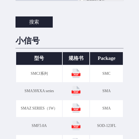
SOD323F
SOD323GW
Package
SOD523
SOP8
搜索
SOT-223
SOT-23
SOT-23-3L
小信号
SOT-23-6L
SOT-323
SOT-363
型号
规格书
Package
SOT-523
SOT-563
SMCJ系列
SMC
SOT-723
SOT-89-3L
WBFBP-03E
SMA59XXA series
SMA
SMAZ SERIES（1W）
SMA
SMF5.0A
SOD-123FL