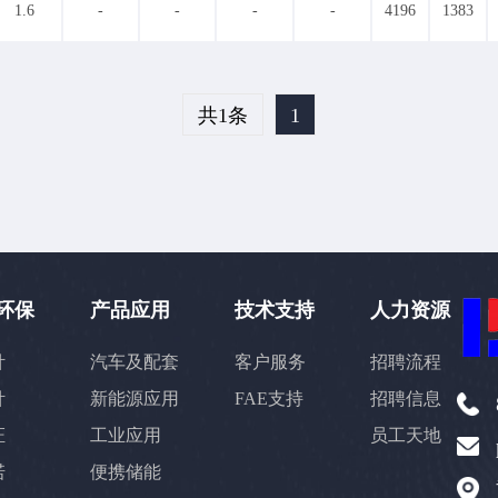
3176
3200
3271
3374
3393
3433
3547
3660
3700
1.6
-
-
-
-
4196
1383
4274
4400
4484
4529
4532
4829
4840
4869
5017
6589
6693
6740
6765
6946
7074
7166
7192
7361
10420
10601
11020
11789
12170
12780
13000
1320
73
79
109
132
138
141
144
177
180
182
共1条
1
1
280
285
290
294
310
316
338
345
364
3
550
557
564
565
633
642
645
680
683
0
988
1002
1089
1162
1227
1243
1273
1274
1
1516
1611
1645
1647
1914
2204
2409
2501
2698
4889
20
22
23
26
29
30
31
32
37
39
40
68
69
75
80
82
84
85
87
88
90
95
2
174
180
183
190
192
196
210
216
234
环保
产品应用
技术支持
人力资源
4
359
417
430
440
480
485
551
555
680
20
22
23
24
27
28
32
33
34
35
36
针
汽车及配套
客户服务
招聘流程
53
56
57
61
62
63
64
65
66
67
68
针
新能源应用
FAE支持
招聘信息
101
102
107
109
110
111
114
115
122
127
0
257
278
290
303
478
证
工业应用
员工天地
7.9
8
9
9.3
10
11
12
13
14
15
16
诺
便携储能
30
31
32
35
36
37
38
40
46
47
48