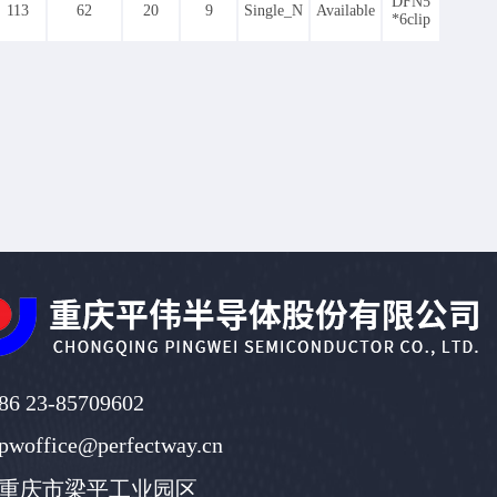
DFN5
3720
3783
3855
3942
3950
3983
4000
113
62
20
9
Single_N
Available
*6clip
5064
5072
5198
5339
5587
5640
6012
7723
8098
8200
8302
8584
8954
9713
0
14050
14760
15020
212
220
225
232
235
236
237
240
375
377
380
395
398
419
421
434
691
721
724
749
760
790
835
875
299
1304
1347
1348
1358
1383
1411
2937
2993
3105
3264
3387
3858
3867
41
42
44
45
46
47
48
49
53
98
105
113
115
119
120
123
127
244
261
262
269
270
287
312
322
810
37
38
39
40
41
43
44
45
46
73
74
75
77
80
81
83
84
85
86 23-85709602
140
143
151
152
166
171
186
192
pwoffice@perfectway.cn
17
18
19
20
21
22
23
24
25
49
50
55
60
61
65
66
70
74
重庆市梁平工业园区