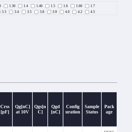
3
1.30
1.4
1.40
1.5
1.6
1.60
1.7
3.3
3.4
3.5
3.8
3.9
4.0
4.2
4.5
7.0
7.2
7.4
7.5
7.7
8.3
8.5
9.0
9.1
1
26.0
37.0
71
83.0
86
100
135.0
0
2.2
2.3
2.4
2.5
2.7
2.8
2.9
3.0
6.5
7.0
7.2
7.5
8.0
8.2
8.6
9.0
25
37.0
50.0
85
100
110.0
130
180.0
2.8
3.0
3.1
3.6
3.7
4.1
4.2
4.5
9.5
9.6
10.0
10.5
12.0
13.0
14.2
15.0
5
4.8
5.0
5.5
6.0
7.0
7.2
7.3
7.5
22.0
25.0
33
33.0
34
48.0
110
120.0
Crss
Qg[nC]
Qgs[n
Qgd
Config
Sample
Pack
[pF]
at 10V
C]
[nC]
uration
Status
age
1286
1330
1345
1427
1481
1632
1634
2590
2703
2776
2829
2870
3000
3030