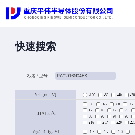
快速搜索
标题 / 型号
Vds [min V]
-100
-60
-40
-30
-85
-65
-60
-47
17
18
19
20
Id [A] 25℃
88
90
94
95
216
217
220
22
Vgs(th) [typ V]
-1.8
-1.7
-1.6
-1