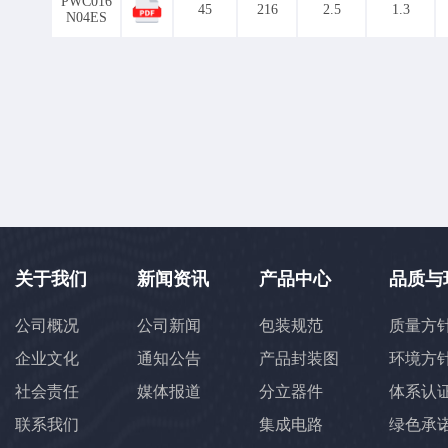
PWC016
3092
3144
3171
45
216
2.5
1.3
Ciss[pF]
N04ES
4039
4117
4196
6100
6169
6193
9831
10370
10380
36
45
48
55
246
264
267
27
440
493
507
54
Coss[pF]
905
906
919
95
1461
1470
1491
3887
3953
4221
12
13
15
18
58
59
64
67
Crss[pF]
128
131
146
15
关于我们
新闻资讯
产品中心
品质与
335
338
343
34
13
15
16
19
公司概况
公司新闻
包装规范
质量方
47
48
49
50
Qg[nC] at 10V
企业文化
通知公告
产品封装图
环境方
88
90
95
97
234
238
239
25
社会责任
媒体报道
分立器件
体系认
3
4
5
6
7
联系我们
集成电路
绿色承
Qgs[nC]
26
27
28
29