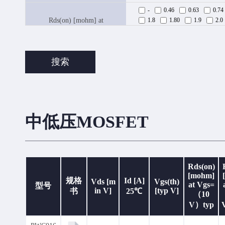
-
0.46
0.63
0.74
Rds(on) [mohm] at
1.8
1.80
1.9
2.0
Vgs=（10V）typ
4.6
4.7
4.8
5.0
9.3
9.4
9.5
10.0
-
0.6
0.8
0.9
搜索
Rds(on) [mohm] at
3.2
3.5
3.6
3.8
Vgs=（10V）max
10.0
11.0
12.0
1
-
0.82
0.97
1.1
Rds(on) [mohm] at
5.5
5.8
6.0
6.1
Vgs=（4.5V）typ
18.0
25.0
25
26
中低压MOSFET
-
1.1
1.3
1.4
Rds(on) [mohm] at
7.8
9.0
9.2
10.0
Vgs=（4.5V）max
150
Rds(on) [mohm] at
-
4.9
6.7
7.3
Rds(on)
Vgs=（2.5V）typ
[mohm]
规格
Id [A]
Vds [m
Vgs(th)
Rds(on) [mohm] at
at Vgs=
型号
-
6.0
8.0
10.0
in V]
[typ V]
书
25℃
Vgs=（2.5V）max
（10
V）typ
678
809
832
99
1653
1659
1927